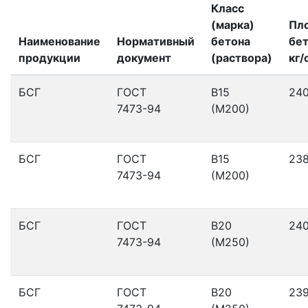
Класс
(марка)
Пл
Наименование
Нормативный
бетона
бет
продукции
документ
(раствора)
кг/
БСГ
ГОСТ
В15
24
7473-94
(М200)
БСГ
ГОСТ
В15
23
7473-94
(М200)
БСГ
ГОСТ
В20
24
7473-94
(М250)
БСГ
ГОСТ
В20
23