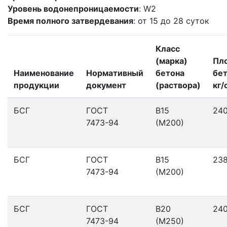
Уровень водонепроницаемости
: W2
Время полного затвердевания
: от 15 до 28 суток
Класс
(марка)
Пл
Наименование
Нормативный
бетона
бет
продукции
документ
(раствора)
кг/
БСГ
ГОСТ
В15
24
7473-94
(М200)
БСГ
ГОСТ
В15
23
7473-94
(М200)
БСГ
ГОСТ
В20
24
7473-94
(М250)